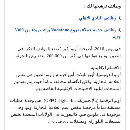
وظائف نرشحها لك :
》
وظائف النادي الاهلي
》
وظائف خدمة عملاء بفروع Vodafone براتب يبدء من 3300
جنية
في يونيو 2016، أصبحت أوبو أكبر مُصنع للهواتف الذكية في
الصين، وتبيع هواتفها في أكثر من 200.000 منفذ بيع بالتجزئة.
الأقسام الإقليمية
أوبو إندونيسيا، أوبو تايلاند، أوبو فيتنام وأوبو الصين هي نفس
العلامة التجارية، ولكن الأقسام مختلفة تماماً حيث يتم تصميم
المنتجات لتلبية الاحتياجات الإقليمية الخاصة بهم.
أوبو الرقمية (بالإنجليزية: OPPO Digital Inc)‏، هي وحدة عمليات
مستقلة تماماً مرخصة بنفس اسم العلامة التجارية أوبو. وهي
موجودة في ماونتن فيو، كاليفورنيا في الولايات المتحدة تختص
بمشغلات البلو راي ومشغلات دي في دي.