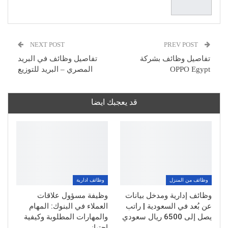
NEXT POST
PREV POST
تفاصيل وظائف بشركة
تفاصيل وظائف في البريد
OPPO Egypt
المصري – البريد للتوزيع
قد يعجبك ايضا
وظائف من المنزل
وظائف ادارية
وظائف إدارية ومدخل بيانات
وظيفة مسؤول علاقات
عن بُعد في السعودية | راتب
العملاء في البنوك: المهام
يصل إلى 6500 ريال سعودي
والمهارات المطلوبة وكيفية
اجتياز…