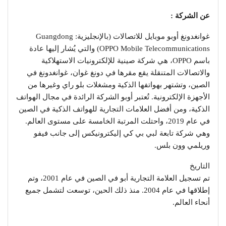
عن الشركة :
غوانغدونغ أوبو موبايل للاتصالات (بالإنجليزية: Guangdong
OPPO Mobile Telecommunications)‏ والتي يُشار إليها عادة
باسم OPPO، هي شركة صينية للإلكترونيات الاستهلاكية
والاتصالات المتنقلة يقع مقرها في دونغ غوان، غوانغدونغ في
الصين، وتشتهر بهواتفها الذكية ومشغلات بلو راي وغيرها من
الأجهزة الإلكترونية. تُعتبر أوبو الشركة الرائدة في مجال الهواتف
الذكية، ومن أفضل العلامات التجارية للهواتف الذكية في الصين
في عام 2019، واحتلت المرتبة الخامسة على مستوى العالم.
وهي شركة تابعة لبي بي كي إليكترونيكس إلى جانب فيفو
وريلمي وون بلس.
التاريخ
تم تسجيل العلامة التجارية أبو في الصين في عام 2001، وتم
إطلاقها في عام 2004. منذ ذلك الحين، توسعت لتشمل جميع
أنحاء العالم.