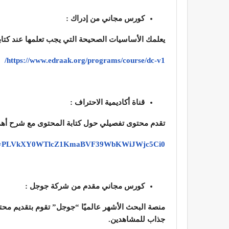
كورس مجاني من إدراك :
يعلمك الأساسيات الصحيحة التي يجب تعلمها عند كتاب
/
https://www.edraak.org/programs/course/dc-v1
قناة أكاديمية الاحتراف :
تقدم محتوى تفصيلي حول كتابة المحتوى مع شرح أهم 
list=PLVkXY0WTlcZ1KmaBVF39WbKWiJWjc5Ci0
كورس مجاني مقدم من شركة جوجل :
منصة البحث الأشهر عالميًا “جوجل” تقوم بتقديم محت
جذاب للمشاهدين.