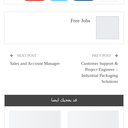
Pinterest
WhatsApp
ReddIt
البريد الإلكتروني
Free Jobs
NEXT POST
PREV POST
Sales and Account Manager
Customer Support &
Project Engineer –
Industrial Packaging
Solutions
قد يعجبك ايضا