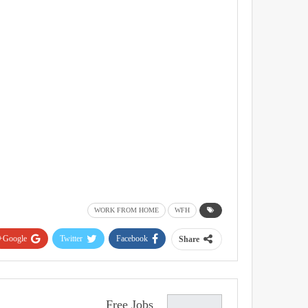
WORK FROM HOME
WFH
Google+
Twitter
Facebook
Share
Free Jobs