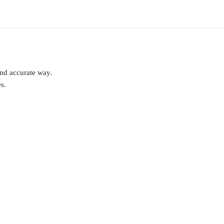
and accurate way.
s.