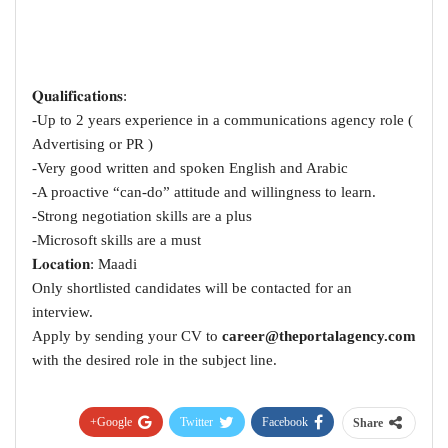
𝐐𝐮𝐚𝐥𝐢𝐟𝐢𝐜𝐚𝐭𝐢𝐨𝐧𝐬:
-Up to 2 years experience in a communications agency role (
Advertising or PR )
-Very good written and spoken English and Arabic
-A proactive “can-do” attitude and willingness to learn.
-Strong negotiation skills are a plus
-Microsoft skills are a must
𝐋𝐨𝐜𝐚𝐭𝐢𝐨𝐧: Maadi
Only shortlisted candidates will be contacted for an
interview.
Apply by sending your CV to
career@theportalagency.com
with the desired role in the subject line.
Google+
Twitter
Facebook
Share