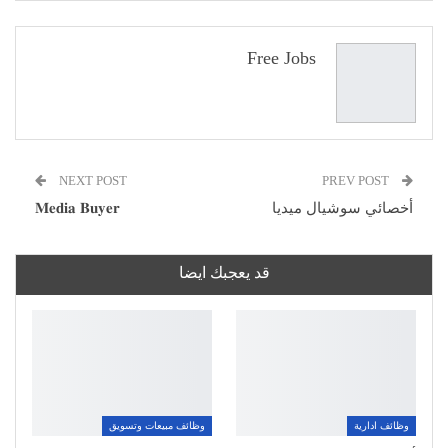
Pinterest
WhatsApp
ReddIt
البريد الإلكتروني
Free Jobs
NEXT POST
PREV POST
أخصائي سوشيال ميديا
𝐌𝐞𝐝𝐢𝐚 𝐁𝐮𝐲𝐞𝐫
قد يعجبك ايضا
وظائف ادارية
وظائف مبيعات وتسويق