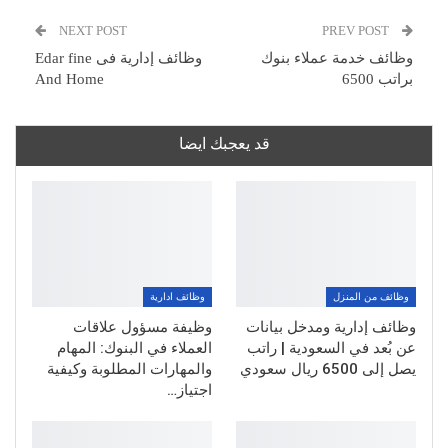
NEXT POST
PREV POST
وظائف خدمة عملاء بنوك
وظائف إدارية فى Edar fine
براتب 6500
And Home
قد يعجبك ايضا
وظائف من المنزل
وظائف ادارية
وظائف إدارية ومدخل بيانات
وظيفة مسؤول علاقات
عن بُعد في السعودية | راتب
العملاء في البنوك: المهام
يصل إلى 6500 ريال سعودي
والمهارات المطلوبة وكيفية
اجتياز…