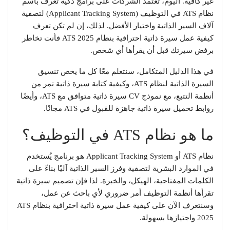
غير كافية. اليوم، تعتمد الشركات على برامج ذكية تُعرف باسم
نظام ATS في التوظيف (Applicant Tracking System) لتصفية
آلاف السير الذاتية واختيار الأفضل. لذلك، إن لم تكن تعرف
كيفية عمل سيرة ذاتية احترافية بنظام ATS 2025 فأنت تخاطر
برفض سيرتك قبل أن يقرأها أي شخص.
في هذا الدليل المتكامل، سنتعلم معًا كل ما يخص تنسيق
السيرة الذاتية لنظام ATS، وكيفية كتابة سيرة ذاتية تمر من
أنظمة التتبع، مع نموذج CV سيرة ذاتية متوافق مع ATS، وأيضًا
روابط تحميل سيرة ذاتية جاهزة للقبول في ATS مجانًا.
ما هو نظام ATS في التوظيف؟
نظام ATS أو Applicant Tracking System هو برنامج يُستخدم
في الموارد البشرية لتصفية وفرز السير الذاتية آليًا بناءً على
الكلمات المفتاحية، الهيكل، والخبرة. لذا فإن تصميم سيرة ذاتية
تقرأها أنظمة التوظيف أمر ضروري لأي باحث عن عمل،
وسنتعرف الآن على كيفية عمل سيرة ذاتية احترافية بنظام ATS
2025 واجتيازها بسهولة.