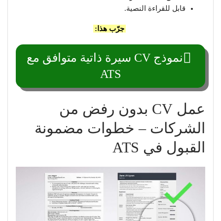
قابل للقراءة النصية.
جرّب هذا:
نموذج CV سيرة ذاتية متوافق مع
ATS
عمل CV بدون رفض من
الشركات – خطوات مضمونة
القبول في ATS