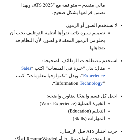
مالي متقدم – متوافقة مع ATS 2025″، وبهذا
تضمن قراءتها بشكل صحيح.
لا تستخدم الصور أو الرموز:
تصميم سيرة ذاتية تقرأها أنظمة التوظيف يجب أن
يخلو من الرموز المعقدة والصور، لأن النظام قد
يتجاهلها.
استخدم مصطلحات الوظائف الصحيحة:
مثال: بدل “خبرة في المبيعات” اكتب “
Sales
Experience
“، وبدل “تكنولوجيا معلومات” اكتب
“.
Technology
“Information
اجعل كل قسم واضحًا بعناوين واضحة:
الخبرة العملية (Work Experience)
التعليم (Education)
المهارات (Skills)
جرب اختبار ATS قبل الإرسال:
استخدم أدوات مثل io أو ResumeWorded لتتأكد