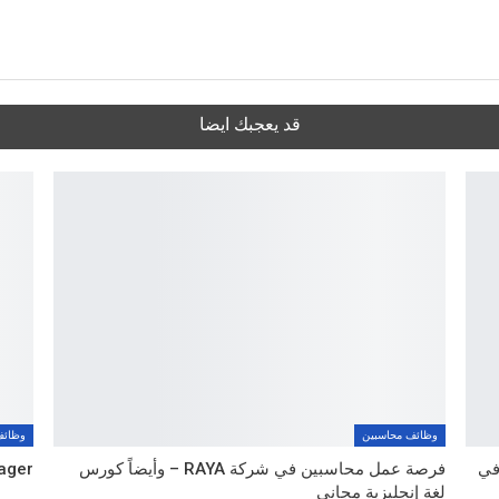
قد يعجبك ايضا
وظائف محاسبين
وظائف
ص عمل في
فرصة عمل محاسبين في شركة RAYA – وأيضاً كورس
ager
لغة إنجليزية مجاني