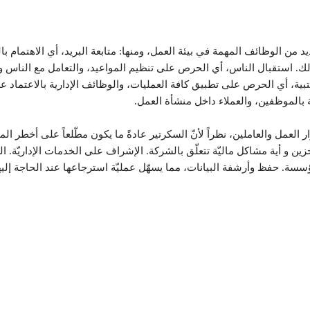
يد من الوظائف المهمة في بيئة العمل، ومنها: متابعة البريد، أي الاهتمام
ذلك. استقبال الناس، أي الحرص على تنظيم المواعيد، والتعامل مع الناس و
بية، أي الحرص على تطبيق كافة العمليات، والوظائف الإدارية بالاعتماد عل
ة بالموظفين، والعملاء داخل منشأة العمل.
ر العمل والعاملين، نظراً لأنّ السكرتير عادةً ما يكون مطّلعاً على أخطر ا
خزين و أية مشاكل ماليّة تتعلّق بالشركة. الإشراف على الخدمات الإداريّة. 
سة. حفظ وأرشفة البيانات، مما يسهّل عمليّة استرجاعها عند الحاجة إليه