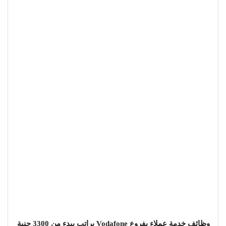
وظائف خدمة عملاء بفروع Vodafone براتب يبدء من 3300 جنية