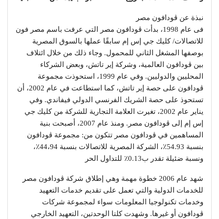
نبذة عن ڤودافون مصر
فى عام 1998، بدأت ڤودافون مصر التي عرفت باسم مصر فون
للاتصالات/ كليك جي إس إم سابقًا عملها بالسوق المصرية
بوصفها المشغل الثاني للمحمول. وجاء ذلك من خلال ائتلاف
بين ڤودافون العالمية، وشركة إير تاتش، وبعض الشركاء
المحليين والدوليين. وفي عام 1999، استحوذت مجموعة
ڤودافون على حصة إير تاتش، كما استطاعت في عام 2002، أن
تستحوذ على حصة الشريك الفرنسي الدولي فيفاندي. وفي
يناير عام 2002، تغيرت العلامة التجارية للشركة من كليك جي
إس إم إلى ڤودافون مصر. ومنذ عام 2007، أصبحت بنية
المساهمين في ڤودافون مصر تتكون من: مجموعة ڤودافون
بنسبة 54.93٪، الشركة المصرية للاتصالات بنسبة 44،94٪،
ونسبة ضئيلة تقدر ب0.13٪ للتداول الحر
شهد عام 2006 خطوة مهمة وهي إطلاق شركة ڤودافون مصر
للخدمات الدولية والتي تعمل على تقديم خدمات التعهيد
وخدمات تكنولوجيا المعلومات سواء لمجموعة شركات
ڤودافون أو غيرها. وشهدت كلتا الوحدتين، التعهيد الخارجي