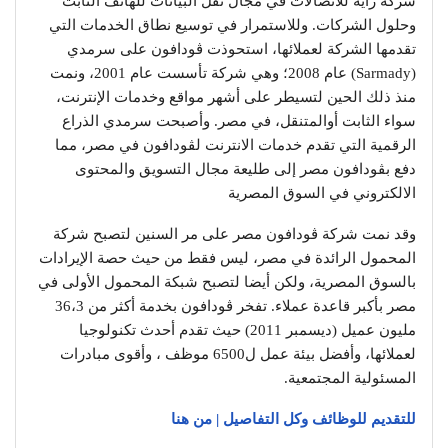
شركة راية للاتصالات في مجال نقل البيانات للهاتف الثابت
وحلول الشركات. وللاستمرار في توسيع نطاق الخدمات التي
تقدمها الشركة لعملائها، استحوذت ڤودافون على سرمدي
(Sarmady) عام 2008؛ وهي شركة تأسست عام 2001، ونمت
منذ ذلك الحين لتسيطر على أشهر مواقع وخدمات الإنترنت،
سواء الثابت أوالمتنقل، في مصر. وأصبحت سرمدي الذراع
الرقمية التي تقدم خدمات الانترنت لڤودافون في مصر، مما
دفع بڤودافون مصر إلى طليعة مجال التسويق والمحتوى
الالكتروني في السوق المصرية
وقد نمت شركة ڤودافون مصر على مر السنين لتصبح شركة
المحمول الرائدة في مصر، ليس فقط من حيث حصة الإيرادات
بالسوق المصرية، ولكن أيضا لتصبح شبكة المحمول الأولى في
مصر بأكبر قاعدة عملاء. تفخر ڤودافون بخدمة أكثر من 36،3
مليون عميل (ديسمبر 2011) حيث تقدم أحدث تكنولوجيا
لعملائها، وأفضل بيئة عمل ل6500 موظف ، وأقوى مبادرات
المسئولية المجتمعية.
للتقديم للوظائف وكل التفاصيل | من هنا