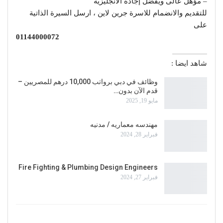
– مؤهل عالى ويفضل إجادة الانجليزية
للتقديم والانضمام للاسرة جرين لاين ، ارسل السيرة الذاتية
على
01144000072
شاهد ايضا :
وظائف في دبي برواتب 10,000 درهم للمصريين –
قدم الآن بدون…
مايو 19, 2025
مهندسه معماريه / مدنيه
فبراير 28, 2024
Fire Fighting & Plumbing Design Engineers
فبراير 27, 2024