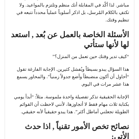
مباشر. لذا أكّد في المقابلة أنك منظم وتلتزم بالمواعيد. ولا
تكتفِ بالكلام المُرسل، بل اذكر أسلوباً عملياً محدداً تتبعه في
تنظيم وقتك.
الأسئلة الخاصة بالعمل عن بُعد , استعد
لها لأنها ستأتي
“كيف تدير وقتك حين تعمل من المنزل؟”
هذا السؤال يبدو بسيطاً ويُفشل كثيرين. الإجابة الفارغة تقول
“أحاول أن أكون منضبطاً وأضع جدولاً زمنياً”. والمحاور يسمع
هذا عشر مرات في اليوم.
الإجابة الحقيقية تذكر تفصيلة واحدة ملموسة. مثلاً: “أبدأ يومي
بكتابة ثلاث مهام فقط لا أتجاوزها، لأنني لاحظت أن القوائم
الطويلة تجعلني أماطل أكثر”. هذا يبدو حقيقياً لأنه حقيقي.
نصائح تخص الأمور تقنياً , اذا حدث
الأتي: