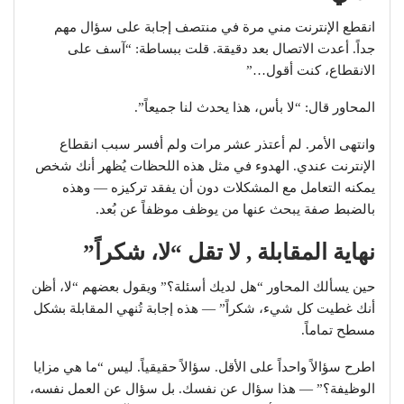
انقطع الإنترنت مني مرة في منتصف إجابة على سؤال مهم
جداً. أعدت الاتصال بعد دقيقة. قلت ببساطة: “آسف على
الانقطاع، كنت أقول…”
المحاور قال: “لا بأس، هذا يحدث لنا جميعاً”.
وانتهى الأمر. لم أعتذر عشر مرات ولم أفسر سبب انقطاع
الإنترنت عندي. الهدوء في مثل هذه اللحظات يُظهر أنك شخص
يمكنه التعامل مع المشكلات دون أن يفقد تركيزه — وهذه
بالضبط صفة يبحث عنها من يوظف موظفاً عن بُعد.
نهاية المقابلة , لا تقل “لا، شكراً”
حين يسألك المحاور “هل لديك أسئلة؟” ويقول بعضهم “لا، أظن
أنك غطيت كل شيء، شكراً” — هذه إجابة تُنهي المقابلة بشكل
مسطح تماماً.
اطرح سؤالاً واحداً على الأقل. سؤالاً حقيقياً. ليس “ما هي مزايا
الوظيفة؟” — هذا سؤال عن نفسك. بل سؤال عن العمل نفسه،