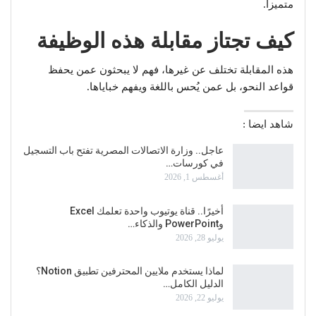
متميزاً.
كيف تجتاز مقابلة هذه الوظيفة
هذه المقابلة تختلف عن غيرها، فهم لا يبحثون عمن يحفظ
قواعد النحو، بل عمن يُحس باللغة ويفهم خباياها.
شاهد ايضا :
عاجل.. وزارة الاتصالات المصرية تفتح باب التسجيل
في كورسات…
أغسطس 1, 2026
أخيرًا.. قناة يوتيوب واحدة تعلمك Excel
وPowerPoint والذكاء…
يوليو 28, 2026
لماذا يستخدم ملايين المحترفين تطبيق Notion؟
الدليل الكامل…
يوليو 22, 2026