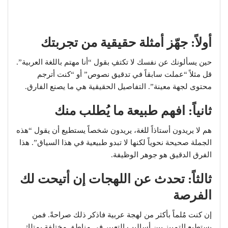
أولاً: جهّز أمثلة حقيقية من تجربتك
حين يسألونك عن نفسك لا تكتفِ بقول “أنا مهتم باللغة العربية”.
قل مثلاً “عملت سابقاً في تدقيق نصوص” أو “كنت أترجم
محتوى لجهة معينة”. التفاصيل الحقيقية هي ما يصنع الفارق.
ثانياً: افهم طبيعة ما يُطلب منك
هم لا يريدون أستاذاً للغة، يريدون شخصاً يستطيع أن يقول “هذه
الجملة صحيحة نحوياً لكنها لا تبدو طبيعية في هذا السياق”. هذا
الفرق الدقيق هو جوهر الوظيفة.
ثالثاً: تحدث عن اللهجات إن أتيحت لك
الفرصة
إن كنت مُلماً بأكثر من لهجة عربية فاذكر ذلك صراحةً. فمن
يستطيع التمييز بين أساليب التعبير في مناطق مختلفة يمتلك