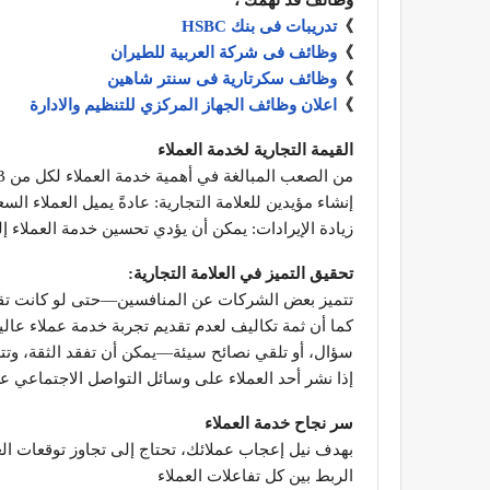
》
تدريبات فى بنك HSBC
》
وظائف فى شركة العربية للطيران
》
وظائف سكرتارية فى سنتر شاهين
》
اعلان وظائف الجهاز المركزي للتنظيم والادارة
القيمة التجارية لخدمة العملاء
من الصعب المبالغة في أهمية خدمة العملاء لكل من B2B وB2C. تشمل فوائد تجارب خدمة العملاء الإيجابية ما يلي:
إنشاء مؤيدين للعلامة التجارية: عادةً يميل العملاء ال
زيادة الإيرادات: يمكن أن يؤدي تحسين خدمة العملاء إ
تحقيق التميز في العلامة التجارية:
تتميز بعض الشركات عن المنافسين—حتى لو كانت ت
كما أن ثمة تكاليف لعدم تقديم تجربة خدمة عملاء عال
سؤال، أو تلقي نصائح سيئة—يمكن أن تفقد الثقة، وتت
إذا نشر أحد العملاء على وسائل التواصل الاجتماعي عن
سر نجاح خدمة العملاء
بهدف نيل إعجاب عملائك، تحتاج إلى تجاوز توقعات العمل
الربط بين كل تفاعلات العملاء