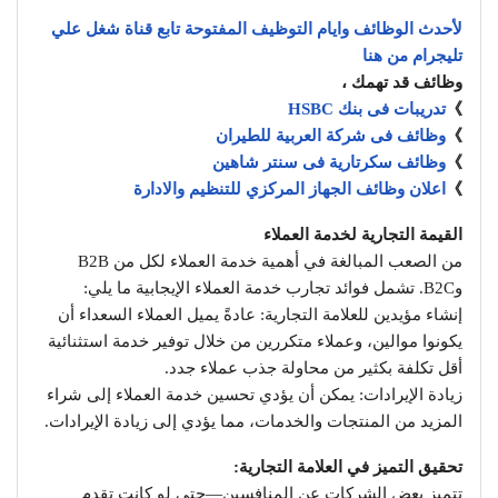
لأحدث الوظائف وايام التوظيف المفتوحة تابع قناة شغل علي
تليجرام من هنا
وظائف قد تهمك ،
》
تدريبات فى بنك HSBC
》
وظائف فى شركة العربية للطيران
》
وظائف سكرتارية فى سنتر شاهين
》
اعلان وظائف الجهاز المركزي للتنظيم والادارة
القيمة التجارية لخدمة العملاء
من الصعب المبالغة في أهمية خدمة العملاء لكل من B2B
وB2C. تشمل فوائد تجارب خدمة العملاء الإيجابية ما يلي:
إنشاء مؤيدين للعلامة التجارية: عادةً يميل العملاء السعداء أن
يكونوا موالين، وعملاء متكررين من خلال توفير خدمة استثنائية
أقل تكلفة بكثير من محاولة جذب عملاء جدد.
زيادة الإيرادات: يمكن أن يؤدي تحسين خدمة العملاء إلى شراء
المزيد من المنتجات والخدمات، مما يؤدي إلى زيادة الإيرادات.
تحقيق التميز في العلامة التجارية:
تتميز بعض الشركات عن المنافسين—حتى لو كانت تقدم